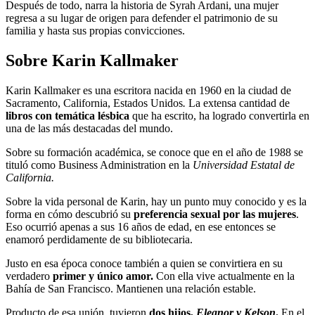
Después de todo, narra la historia de Syrah Ardani, una mujer
regresa a su lugar de origen para defender el patrimonio de su
familia y hasta sus propias convicciones.
Sobre Karin Kallmaker
Karin Kallmaker es una escritora nacida en 1960 en la ciudad de
Sacramento, California, Estados Unidos
.
La extensa cantidad de
libros con temática lésbica
que ha escrito, ha logrado convertirla en
una de las más destacadas del mundo.
Sobre su formación académica, se conoce que en el año de 1988 se
tituló como Business Administration en la
Universidad Estatal de
California.
Sobre la vida personal de Karin, hay un punto muy conocido y es la
forma en cómo descubrió su
preferencia sexual por las mujeres
.
Eso ocurrió apenas a sus 16 años de edad, en ese entonces se
enamoró perdidamente de su bibliotecaria.
Justo en esa época conoce también a quien se convirtiera en su
verdadero
primer y único amor.
Con ella vive actualmente en la
Bahía de San Francisco. Mantienen una relación estable.
Producto de esa unión, tuvieron
dos hijos,
Eleanor y Kelson
.
En el