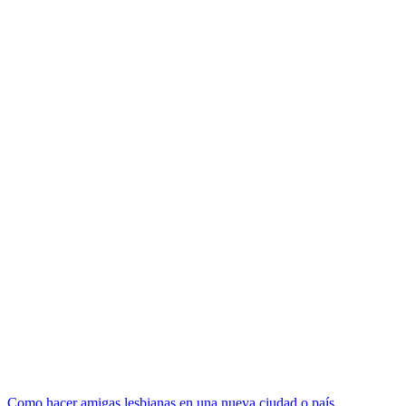
Como hacer amigas lesbianas en una nueva ciudad o país