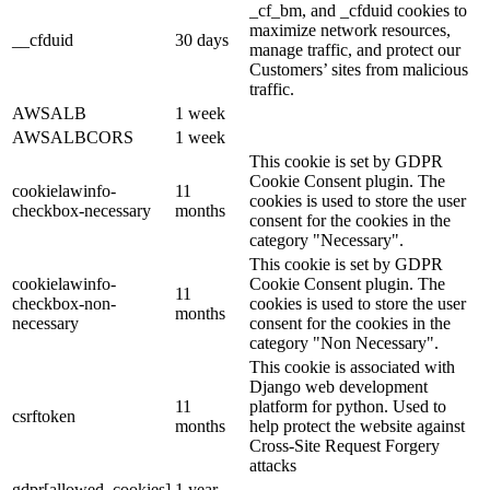
_cf_bm, and _cfduid cookies to
maximize network resources,
__cfduid
30 days
manage traffic, and protect our
Customers’ sites from malicious
traffic.
AWSALB
1 week
AWSALBCORS
1 week
This cookie is set by GDPR
Cookie Consent plugin. The
cookielawinfo-
11
cookies is used to store the user
checkbox-necessary
months
consent for the cookies in the
category "Necessary".
This cookie is set by GDPR
cookielawinfo-
Cookie Consent plugin. The
11
checkbox-non-
cookies is used to store the user
months
necessary
consent for the cookies in the
category "Non Necessary".
This cookie is associated with
Django web development
11
platform for python. Used to
csrftoken
months
help protect the website against
Cross-Site Request Forgery
attacks
gdpr[allowed_cookies]
1 year