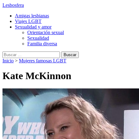
Lesbosfera
Amigas lesbianas
Viajes LGBT
Sexualidad y amor
Orientación sexual
Sexualidad
Familia diversa
Buscar:
Inicio
>
Mujeres famosas LGBT
Kate McKinnon