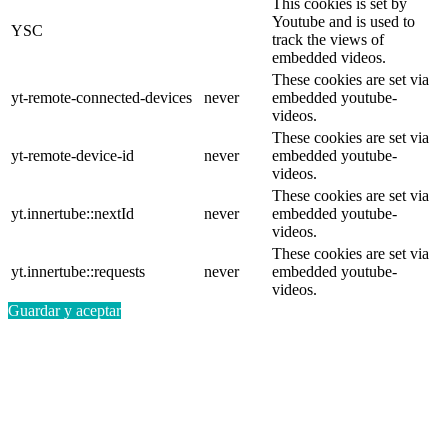
This cookies is set by
Youtube and is used to
YSC
track the views of
embedded videos.
These cookies are set via
yt-remote-connected-devices
never
embedded youtube-
videos.
These cookies are set via
yt-remote-device-id
never
embedded youtube-
videos.
These cookies are set via
yt.innertube::nextId
never
embedded youtube-
videos.
These cookies are set via
yt.innertube::requests
never
embedded youtube-
videos.
Guardar y aceptar