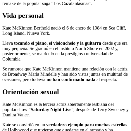
remake de la popular saga “Los Cazafantasmas”.
Vida personal
Kate McKinnon Berthold nació el 6 de enero de 1984 en Sea Cliff,
Long Island, Nueva York.
Lleva
tocando el piano, el violonchelo y la guitarra
desde que era
muy pequeña. Se graduó en el instituto North Shore en 2002 y,
posteriormente, se matriculó en la prestigiosa universidad de
Columbia.
Se rumorea que Kate McKinnon mantiene una relación con la actriz
de Broadway Marla Mindelle y han sido vistas juntas en multitud de
ocasiones, pero todavía
no han confirmado nada
al respecto.
Orientación sexual
Kate McKinnon es la tercera actriz abiertamente lesbiana del
popular show “
Saturday Night Live
”, después de Terry Sweeney y
Danitra Vance.
Kate se convirtió en un
verdadero ejemplo para muchas estrellas
de Hollywood que tuvieron que quedarse en el armario y ha