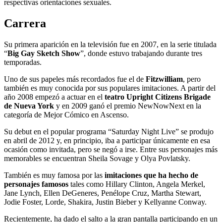
respectivas orientaciones sexuales.
Carrera
Su primera aparición en la televisión fue en 2007, en la serie titulada
“
Big Gay Sketch Show
”, donde estuvo trabajando durante tres
temporadas.
Uno de sus papeles más recordados fue el de
Fitzwilliam
, pero
también es muy conocida por sus populares imitaciones. A partir del
año 2008 empezó a actuar en el
teatro Upright Citizens Brigade
de Nueva York
y en 2009 ganó el premio NewNowNext en la
categoría de Mejor Cómico en Ascenso.
Su debut en el popular programa “Saturday Night Live” se produjo
en abril de 2012 y, en principio, iba a participar únicamente en esa
ocasión como invitada, pero se negó a irse. Entre sus personajes más
memorables se encuentran Sheila Sovage y Olya Povlatsky.
También es muy famosa por las
imitaciones que ha hecho de
personajes famosos
tales como Hillary Clinton, Angela Merkel,
Jane Lynch, Ellen DeGeneres, Penélope Cruz, Martha Stewart,
Jodie Foster, Lorde, Shakira, Justin Bieber y Kellyanne Conway.
Recientemente, ha dado el salto a la gran pantalla participando en un