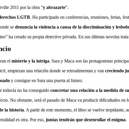
ville 2011 por la obra “
y abrazarte
”.
derechos LGTB
. Ha participado en conferencias, reuniones, ferias, fest
donde se
denuncia la violencia a causa de la discriminación y lesbof
no” ha creado su propia detective privada. En sus últimas novelas trata
ncio
ran el
misterio y la intriga
. Sara y Maca son las protagonistas princip
tch,
empiezan una relación donde se retroalimentan y van
creciendo j
asado
y consigue en Sara una puerta al futuro.
ue todavía no ha conseguido
concretar una relación a la medida de s
ecto. No obstante, será el pasado de Maca va producir dificultades en 
e la historia
. A partir de este momento, el libro se vuelve trepidante
 realidad es otra. Por eso,
juntas tendrán que desenrollar el enigma
.