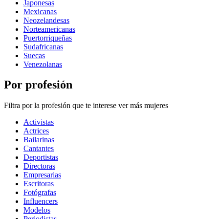
Japonesas
Mexicanas
Neozelandesas
Norteamericanas
Puertorriqueñas
Sudafricanas
Suecas
Venezolanas
Por profesión
Filtra por la profesión que te interese ver más mujeres
Activistas
Actrices
Bailarinas
Cantantes
Deportistas
Directoras
Empresarias
Escritoras
Fotógrafas
Influencers
Modelos
Periodistas