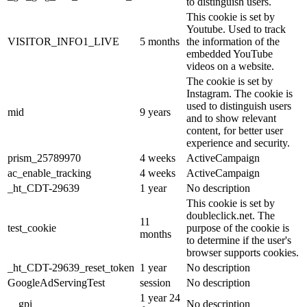
to distinguish users.
This cookie is set by
Youtube. Used to track
VISITOR_INFO1_LIVE
5 months
the information of the
embedded YouTube
videos on a website.
The cookie is set by
Instagram. The cookie is
used to distinguish users
mid
9 years
and to show relevant
content, for better user
experience and security.
prism_25789970
4 weeks
ActiveCampaign
ac_enable_tracking
4 weeks
ActiveCampaign
_ht_CDT-29639
1 year
No description
This cookie is set by
doubleclick.net. The
11
test_cookie
purpose of the cookie is
months
to determine if the user's
browser supports cookies.
_ht_CDT-29639_reset_token
1 year
No description
GoogleAdServingTest
session
No description
1 year 24
__gpi
No description