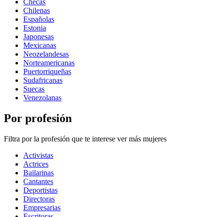
Checas
Chilenas
Españolas
Estonia
Japonesas
Mexicanas
Neozelandesas
Norteamericanas
Puertorriqueñas
Sudafricanas
Suecas
Venezolanas
Por profesión
Filtra por la profesión que te interese ver más mujeres
Activistas
Actrices
Bailarinas
Cantantes
Deportistas
Directoras
Empresarias
Escritoras