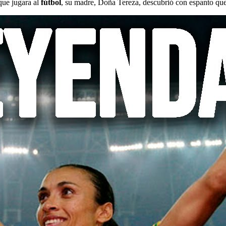
que jugara al
fútbol
, su madre, Doña Tereza, descubrió con espanto que 