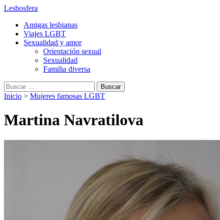
Lesbosfera
Amigas lesbianas
Viajes LGBT
Sexualidad y amor
Orientación sexual
Sexualidad
Familia diversa
Buscar:
Inicio
>
Mujeres famosas LGBT
Martina Navratilova