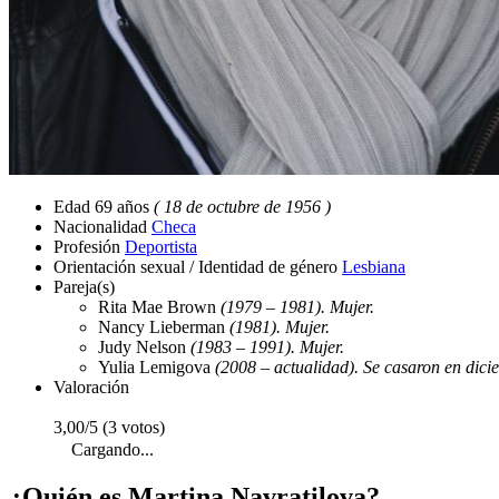
Edad
69 años
( 18 de octubre de 1956 )
Nacionalidad
Checa
Profesión
Deportista
Orientación sexual / Identidad de género
Lesbiana
Pareja(s)
Rita Mae Brown
(1979 – 1981). Mujer.
Nancy Lieberman
(1981). Mujer.
Judy Nelson
(1983 – 1991). Mujer.
Yulia Lemigova
(2008 – actualidad). Se casaron en dici
Valoración
3,00/5 (3 votos)
Cargando...
¿Quién es Martina Navratilova?