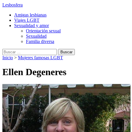
Lesbosfera
Amigas lesbianas
Viajes LGBT
Sexualidad y amor
Orientación sexual
Sexualidad
Familia diversa
Buscar:
Inicio
>
Mujeres famosas LGBT
Ellen Degeneres