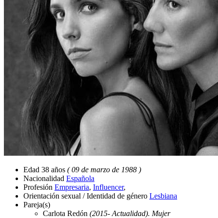
Edad
38 años
( 09 de marzo de 1988 )
Nacionalidad
Española
Profesión
Empresaria
,
Influencer
,
Orientación sexual / Identidad de género
Lesbiana
Pareja(s)
Carlota Redón
(2015- Actualidad). Mujer