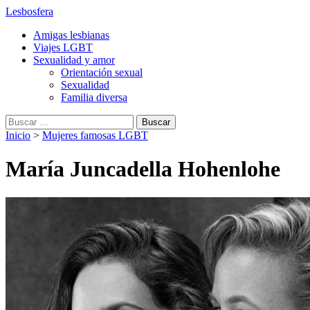
Lesbosfera
Amigas lesbianas
Viajes LGBT
Sexualidad y amor
Orientación sexual
Sexualidad
Familia diversa
Buscar:
Inicio
>
Mujeres famosas LGBT
María Juncadella Hohenlohe