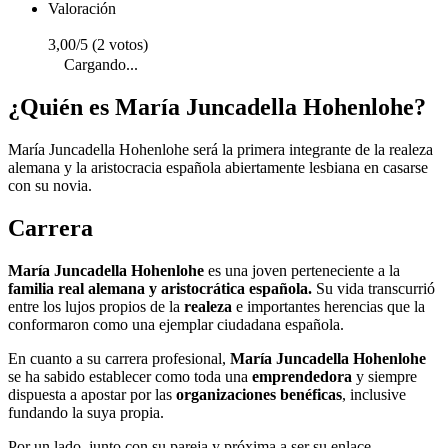
Valoración
3,00/5 (2 votos)
Cargando...
¿Quién es María Juncadella Hohenlohe?
María Juncadella Hohenlohe será la primera integrante de la realeza
alemana y la aristocracia española abiertamente lesbiana en casarse
con su novia.
Carrera
María Juncadella Hohenlohe
es una joven perteneciente a la
familia real alemana y aristocrática española.
Su vida transcurrió
entre los lujos propios de la
realeza
e importantes herencias que la
conformaron como una ejemplar ciudadana española.
En cuanto a su carrera profesional,
María Juncadella Hohenlohe
se ha sabido establecer como toda una
emprendedora
y siempre
dispuesta a apostar por las
organizaciones benéficas
, inclusive
fundando la suya propia.
Por un lado, junto con su pareja y próxima a ser su enlace