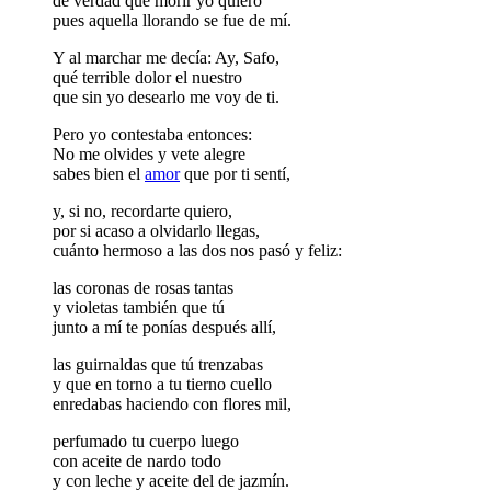
de verdad que morir yo quiero
pues aquella llorando se fue de mí.
Y al marchar me decía: Ay, Safo,
qué terrible dolor el nuestro
que sin yo desearlo me voy de ti.
Pero yo contestaba entonces:
No me olvides y vete alegre
sabes bien el
amor
que por ti sentí,
y, si no, recordarte quiero,
por si acaso a olvidarlo llegas,
cuánto hermoso a las dos nos pasó y feliz:
las coronas de rosas tantas
y violetas también que tú
junto a mí te ponías después allí,
las guirnaldas que tú trenzabas
y que en torno a tu tierno cuello
enredabas haciendo con flores mil,
perfumado tu cuerpo luego
con aceite de nardo todo
y con leche y aceite del de jazmín.