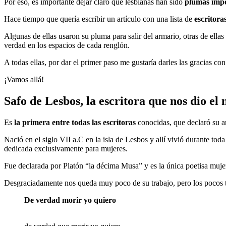
Por eso, es importante dejar claro qué lesbianas han sido
plumas impo
Hace tiempo que quería escribir un artículo con una lista de
escritoras
Algunas de ellas usaron su pluma para salir del armario, otras de ellas
verdad en los espacios de cada renglón.
A todas ellas, por dar el primer paso me gustaría darles las gracias c
¡Vamos allá!
Safo de Lesbos, la escritora que nos dio el
Es
la primera entre todas las escritoras
conocidas, que declaró su a
Nació en el siglo VII a.C en la isla de Lesbos y allí vivió durante tod
dedicada exclusivamente para mujeres.
Fue declarada por Platón “la décima Musa” y es la única poetisa muje
Desgraciadamente nos queda muy poco de su trabajo, pero los pocos
De verdad morir yo quiero