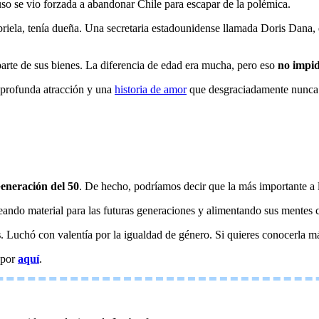
luso se vio forzada a abandonar Chile para escapar de la polémica.
briela, tenía dueña. Una secretaria estadounidense llamada Doris Dana,
parte de sus bienes. La diferencia de edad era mucha, pero eso
no impi
 profunda atracción y una
historia de amor
que desgraciadamente nunca p
neración del 50
. De hecho, podríamos decir que la más importante a 
creando material para las futuras generaciones y alimentando sus mentes
s
. Luchó con valentía por la igualdad de género. Si quieres conocerla má
 por
aquí
.