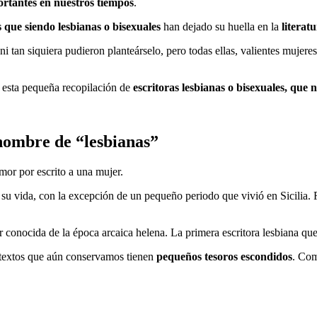
rtantes en nuestros tiempos
.
 que siendo lesbianas o bisexuales
han dejado su huella en la
literat
 ni tan siquiera pudieron planteárselo, pero todas ellas, valientes mujere
on esta pequeña recopilación de
escritoras lesbianas o bisexuales, que 
 nombre de “lesbianas”
mor por escrito a una mujer.
a su vida, con la excepción de un pequeño periodo que vivió en Sicilia. 
r conocida de la época arcaica helena. La primera escritora lesbiana q
 textos que aún conservamos tienen
pequeños tesoros escondidos
. Com