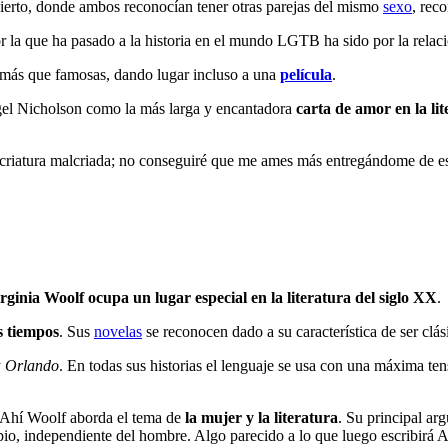
ierto, donde ambos reconocían tener otras parejas del mismo
sexo
, rec
por la que ha pasado a la historia en el mundo LGTB ha sido por la rel
do más que famosas, dando lugar incluso a una
película
.
Nigel Nicholson como la más larga y encantadora
carta de amor en la li
as, criatura malcriada; no conseguiré que me ames más entregándome de e
.
rginia Woolf ocupa un lugar especial en la literatura del siglo XX
.
s tiempos
. Sus
novelas
se reconocen dado a su característica de ser clá
y
Orlando
. En todas sus historias el lenguaje se usa con una máxima te
Ahí Woolf aborda el tema de
la
mujer y la literatura
. Su principal a
io, independiente del hombre. Algo parecido a lo que luego escribirá 