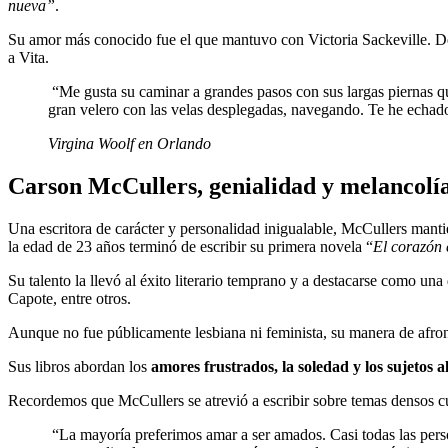
nueva”
.
Su amor más conocido fue el que mantuvo con Victoria Sackeville. De
a Vita.
“Me gusta su caminar a grandes pasos con sus largas piernas q
gran velero con las velas desplegadas, navegando. Te he ech
Virgina Woolf en Orlando
Carson McCullers, genialidad y melancolí
Una escritora de carácter y personalidad inigualable, McCullers man
la edad de 23 años terminó de escribir su primera novela “
El corazón 
Su talento la llevó al éxito literario temprano y a destacarse como una
Capote, entre otros.
Aunque no fue públicamente lesbiana ni feminista, su manera de afron
Sus libros abordan los
amores frustrados, la soledad y los sujetos 
Recordemos que McCullers se atrevió a escribir sobre temas densos 
“La mayoría preferimos amar a ser amados. Casi todas las perso