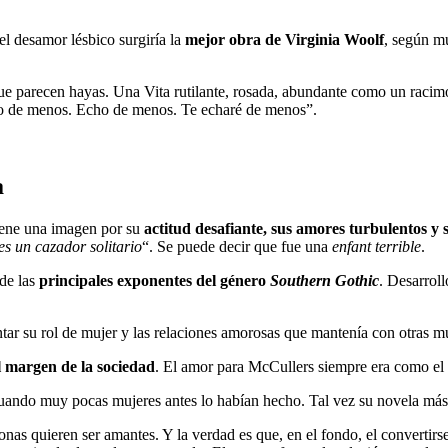
l desamor lésbico surgiría la
mejor obra de Virginia Woolf
, según m
ue parecen hayas. Una Vita rutilante, rosada, abundante como un racim
ado de menos. Echo de menos. Te echaré de menos”.
a
tiene una imagen por su
actitud desafiante, sus amores turbulentos y s
es un cazador solitario
“. Se puede decir que fue una
enfant terrible
.
 de las
principales exponentes del género
Southern Gothic
. Desarrol
tar su rol de mujer y las relaciones amorosas que mantenía con otras m
al margen de la sociedad
. El amor para McCullers siempre era como el 
cuando muy pocas mujeres antes lo habían hecho. Tal vez su novela má
nas quieren ser amantes. Y la verdad es que, en el fondo, el convertir