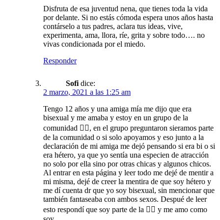
Disfruta de esa juventud nena, que tienes toda la vida
por delante. Si no estás cómoda espera unos años hasta
contárselo a tus padres, aclara tus ideas, vive,
experimenta, ama, llora, ríe, grita y sobre todo…. no
vivas condicionada por el miedo.
Responder
Sofi
dice:
2 marzo, 2021 a las 1:25 am
Tengo 12 años y una amiga mía me dijo que era
bisexual y me amaba y estoy en un grupo de la
comunidad 🏳️‍🌈, en el grupo preguntaron sieramos parte
de la comunidad o si solo apoyamos y eso junto a la
declaración de mi amiga me dejó pensando si era bi o si
era hétero, ya que yo sentía una especien de atracción
no solo por ella sino por otras chicas y algunos chicos.
Al entrar en esta página y leer todo me dejé de mentir a
mi misma, dejé de creer la mentira de que soy hétero y
me dí cuenta dr que yo soy bisexual, sin mencionar que
también fantaseaba con ambos sexos. Despué de leer
esto respondí que soy parte de la 🏳️‍🌈 y me amo como
soy.