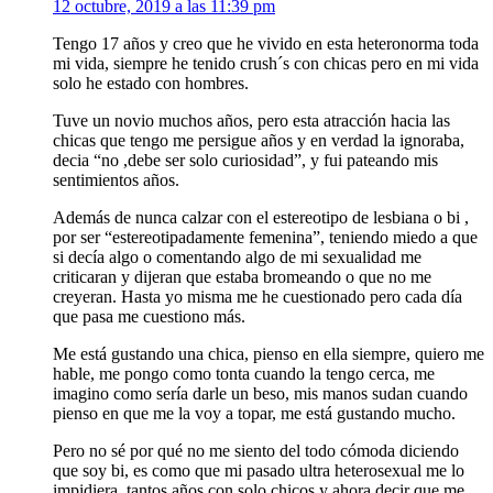
12 octubre, 2019 a las 11:39 pm
Tengo 17 años y creo que he vivido en esta heteronorma toda
mi vida, siempre he tenido crush´s con chicas pero en mi vida
solo he estado con hombres.
Tuve un novio muchos años, pero esta atracción hacia las
chicas que tengo me persigue años y en verdad la ignoraba,
decia “no ,debe ser solo curiosidad”, y fui pateando mis
sentimientos años.
Además de nunca calzar con el estereotipo de lesbiana o bi ,
por ser “estereotipadamente femenina”, teniendo miedo a que
si decía algo o comentando algo de mi sexualidad me
criticaran y dijeran que estaba bromeando o que no me
creyeran. Hasta yo misma me he cuestionado pero cada día
que pasa me cuestiono más.
Me está gustando una chica, pienso en ella siempre, quiero me
hable, me pongo como tonta cuando la tengo cerca, me
imagino como sería darle un beso, mis manos sudan cuando
pienso en que me la voy a topar, me está gustando mucho.
Pero no sé por qué no me siento del todo cómoda diciendo
que soy bi, es como que mi pasado ultra heterosexual me lo
impidiera, tantos años con solo chicos y ahora decir que me