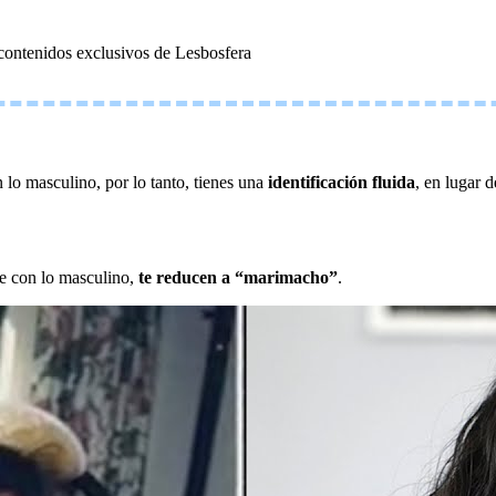
 contenidos exclusivos de Lesbosfera
n lo masculino, por lo tanto, tienes una
identificación fluida
, en lugar 
se con lo masculino,
te reducen a “marimacho”
.