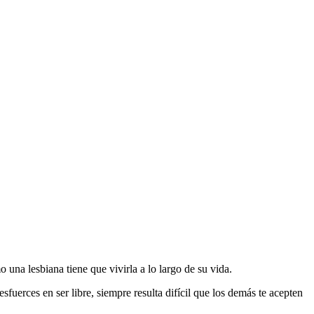
 una lesbiana tiene que vivirla a lo largo de su vida.
sfuerces en ser libre, siempre resulta difícil que los demás te acepten