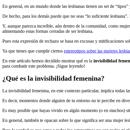
En general, en un mundo donde las lesbianas tienen un set de “tipos” 
De hecho, para los demás puede que no seas “lo suficiente lesbiana”. 
Y, aunque parezca increíble, aún dentro de la comunidad, como mujer 
alimentando estas formas cerradas de ser lesbiana.
Pues esta expresión de rechazo se basa en excusas y mitificaciones so
Ya que tienes que cumplir ciertos
estereotipos sobre las mujeres lesbi
En este artículo hemos decidido mostrar qué es la
invisibilidad feme
para combatir este problema. ¡Sigue leyendo!
¿Qué es la invisibilidad femenina?
La invisibilidad femenina, en este contexto particular, implica todas l
Es decir, momentos donde alguien de tu entorno no te percibe en dive
Es muy posible que hayas vivido en algún momento (o en muchos) si
En general, también te opacan sobre lo que significa ser una mujer le