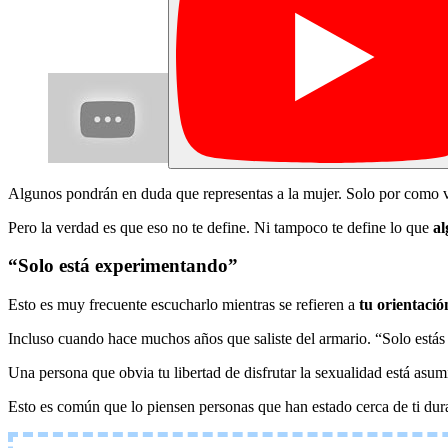
Algunos pondrán en duda que representas a la mujer. Solo por como v
Pero la verdad es que eso no te define. Ni tampoco te define lo que
al
“Solo está experimentando”
Esto es muy frecuente escucharlo mientras se refieren a
tu orientació
Incluso cuando hace muchos años que saliste del armario. “Solo estás 
Una persona que obvia tu libertad de disfrutar la sexualidad está asum
Esto es común que lo piensen personas que han estado cerca de ti dur